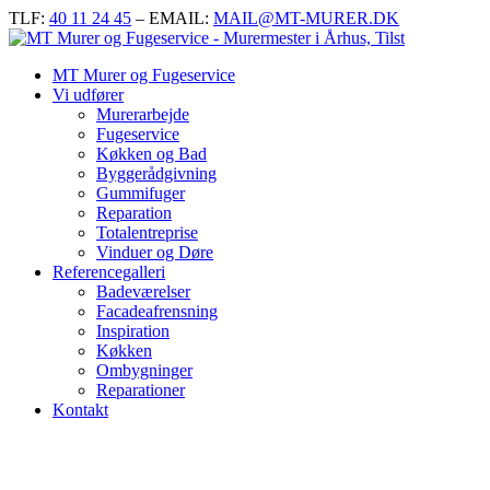
TLF:
40 11 24 45
– EMAIL:
MAIL@MT-MURER.DK
MT Murer og Fugeservice
Vi udfører
Murerarbejde
Fugeservice
Køkken og Bad
Byggerådgivning
Gummifuger
Reparation
Totalentreprise
Vinduer og Døre
Referencegalleri
Badeværelser
Facadeafrensning
Inspiration
Køkken
Ombygninger
Reparationer
Kontakt