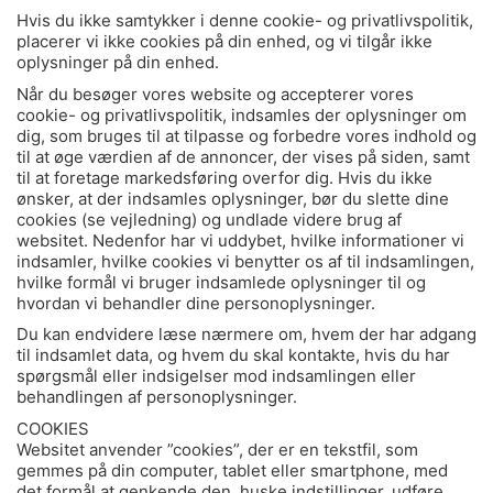
Hvis du ikke samtykker i denne cookie- og privatlivspolitik,
placerer vi ikke cookies på din enhed, og vi tilgår ikke
oplysninger på din enhed.
Når du besøger vores website og accepterer vores
cookie- og privatlivspolitik, indsamles der oplysninger om
dig, som bruges til at tilpasse og forbedre vores indhold og
til at øge værdien af de annoncer, der vises på siden, samt
til at foretage markedsføring overfor dig. Hvis du ikke
ønsker, at der indsamles oplysninger, bør du slette dine
cookies (se vejledning) og undlade videre brug af
websitet. Nedenfor har vi uddybet, hvilke informationer vi
indsamler, hvilke cookies vi benytter os af til indsamlingen,
hvilke formål vi bruger indsamlede oplysninger til og
hvordan vi behandler dine personoplysninger.
Du kan endvidere læse nærmere om, hvem der har adgang
til indsamlet data, og hvem du skal kontakte, hvis du har
spørgsmål eller indsigelser mod indsamlingen eller
behandlingen af personoplysninger.
COOKIES
Websitet anvender ”cookies”, der er en tekstfil, som
gemmes på din computer, tablet eller smartphone, med
det formål at genkende den, huske indstillinger, udføre