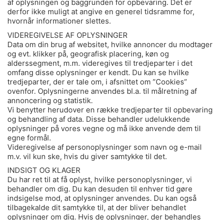
af oplysningen og baggrunden for opbevaring. Det er
derfor ikke muligt at angive en generel tidsramme for,
hvornår informationer slettes.
VIDEREGIVELSE AF OPLYSNINGER
Data om din brug af websitet, hvilke annoncer du modtager
og evt. klikker på, geografisk placering, køn og
alderssegment, m.m. videregives til tredjeparter i det
omfang disse oplysninger er kendt. Du kan se hvilke
tredjeparter, der er tale om, i afsnittet om ”Cookies”
ovenfor. Oplysningerne anvendes bl.a. til målretning af
annoncering og statistik.
Vi benytter herudover en række tredjeparter til opbevaring
og behandling af data. Disse behandler udelukkende
oplysninger på vores vegne og må ikke anvende dem til
egne formål.
Videregivelse af personoplysninger som navn og e-mail
m.v. vil kun ske, hvis du giver samtykke til det.
INDSIGT OG KLAGER
Du har ret til at få oplyst, hvilke personoplysninger, vi
behandler om dig. Du kan desuden til enhver tid gøre
indsigelse mod, at oplysninger anvendes. Du kan også
tilbagekalde dit samtykke til, at der bliver behandlet
oplysninger om dig. Hvis de oplysninger, der behandles