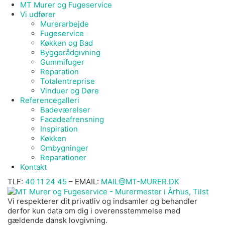
MT Murer og Fugeservice
Vi udfører
Murerarbejde
Fugeservice
Køkken og Bad
Byggerådgivning
Gummifuger
Reparation
Totalentreprise
Vinduer og Døre
Referencegalleri
Badeværelser
Facadeafrensning
Inspiration
Køkken
Ombygninger
Reparationer
Kontakt
TLF:
40 11 24 45
– EMAIL:
MAIL@MT-MURER.DK
Vi respekterer dit privatliv og indsamler og behandler
derfor kun data om dig i overensstemmelse med
gældende dansk lovgivning.